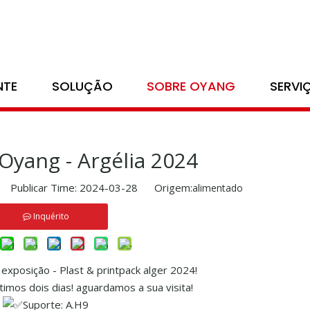
Lar
/
Notícias
/
Exposição
/
Exposição Oyang - Argélia 2024
NTE
SOLUÇÃO
SOBRE OYANG
SERVI
Oyang - Argélia 2024
Publicar Time: 2024-03-28 Origem:
alimentado
Inquérito
exposição - Plast & printpack alger 2024!
imos dois dias! aguardamos a sua visita!
Suporte: A.H9