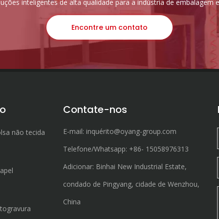
uções inteligentes de alta qualidade para a indústria de embalagem 
Encontre um contato
ão
Contate-nos
E-mail:
inquérito@oyang-group.com
lsa não tecida
Telefone/Whatsapp:
+86-
15058976313
Adicionar: Binhai New Industrial Estate,
apel
condado de Pingyang, cidade de Wenzhou,
China
togravura