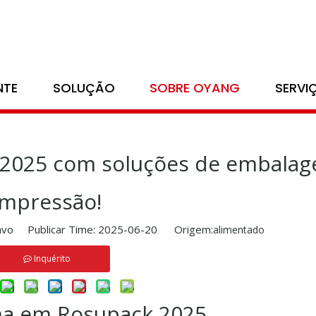
Exposição
/
Oyang brilha no Rosupack 2025 com soluções de emba
NTE
SOLUÇÃO
SOBRE OYANG
SERVI
 2025 com soluções de embala
impressão!
vo Publicar Time: 2025-06-20 Origem:
alimentado
Inquérito
ha em Rosupack 2025