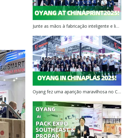
Junte as mãos à fabricação inteligente e lidere a indústria em uma nova direção ----- Oyang apareceu em ChinaPrint2025!
Oyang fez uma aparição maravilhosa no Chinaplas 2025, com equipamentos de estrela atraindo muitos globos oculares.