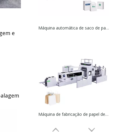
Máquina automática de saco de papel com corda torcida alimentada por rolo
agem e
mbalagem
Máquina de fabricação de papel de papel de xícara de alta velocidade/dupla de alta velocidade inteligente