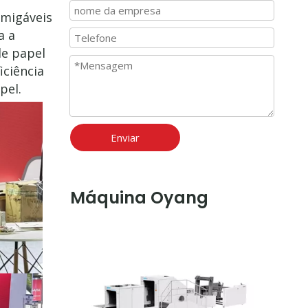
igáveis ​​
a a
de papel
iciência
pel.
Enviar
Máquina Oyang