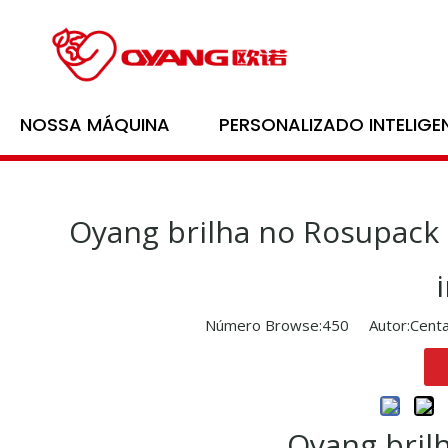
Lar
/
Notícias
/
NOSSA MÁQUINA
PERSONALIZADO INTELIGE
Oyang brilha no Rosupack
Número Browse:
450
Autor:Centa
Oyang bril