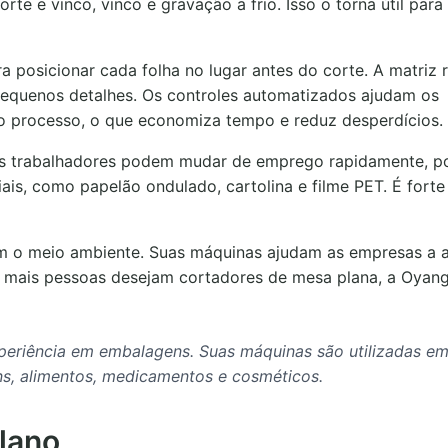
te e vinco, vinco e gravação a frio. Isso o torna útil para
posicionar cada folha no lugar antes do corte. A matriz r
pequenos detalhes. Os controles automatizados ajudam os
r o processo, o que economiza tempo e reduz desperdícios.
 Os trabalhadores podem mudar de emprego rapidamente, po
is, como papelão ondulado, cartolina e filme PET. É forte
 o meio ambiente. Suas máquinas ajudam as empresas a at
e mais pessoas desejam cortadores de mesa plana, a Oyang
eriência em embalagens. Suas máquinas são utilizadas em
ens, alimentos, medicamentos e cosméticos.
plano