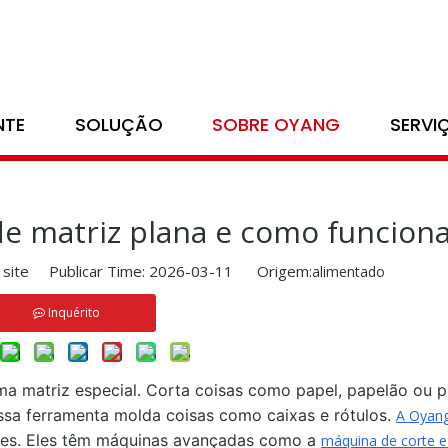
/
Notícias
/
blog
/
O que é um cortador de matriz plana e como fu
NTE
SOLUÇÃO
SOBRE OYANG
SERVI
e matriz plana e como funcion
 site Publicar Time: 2026-03-11 Origem:
alimentado
Inquérito
a matriz especial. Corta coisas como papel, papelão ou p
sa ferramenta molda coisas como caixas e rótulos.
A Oyan
ntes. Eles têm máquinas avançadas como a
máquina de corte e