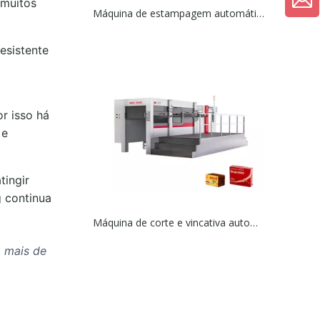
 muitos
Máquina de estampagem automática de papel alumínio e corte
esistente
r isso há
 e
ingir
 continua
Máquina de corte e vincativa automática
 mais de