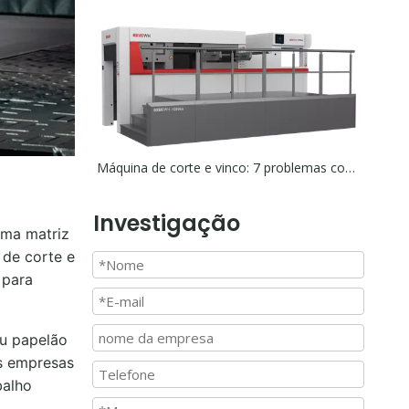
Máquina de corte e vinco: 7 problemas comuns e como corrigi-los
Investigação
uma matriz
 de corte e
 para
ou papelão
as empresas
balho