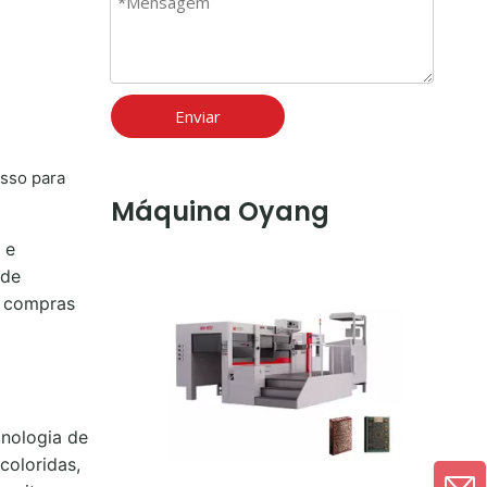
Enviar
esso para
Máquina Oyang
 e
 de
a compras
cnologia de
coloridas,