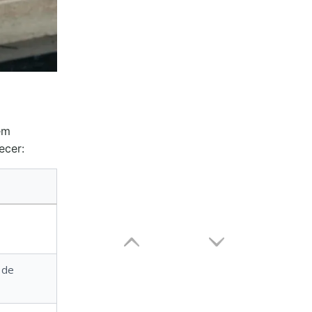
em
ecer:
 de