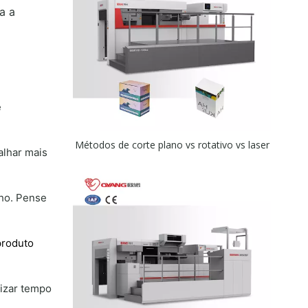
a a
e
Métodos de corte plano vs rotativo vs laser
alhar mais
lho. Pense
produto
izar tempo