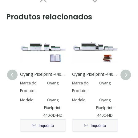
Produtos relacionados
Oyang Pixelprint-440K/D-HD Máquina de impressão de livros digitais de jato de jato rotativo rotativo
Oyang Pixelprint-440C-HD Rotário Jato de Jato Digital Printing Machine
Máquina de impressão digital de papel de passagem única
Marca do
Oyang
Marca do
Oyang
Marca 
Produto:
Produto:
Produto
Modelo:
Oyang
Modelo:
Oyang
Modelo
Pixelprint-
Pixelprint-
440K/D-HD
440C-HD
Inquérito
Inquérito