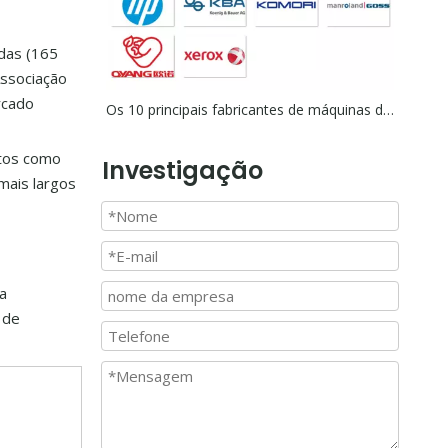
das (165
Associação
rcado
Os 10 principais fabricantes de máquinas de impressão em todo o mundo
utos como
Investigação
mais largos
ça
 de