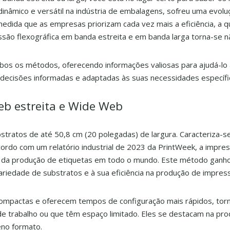
inâmico e versátil na indústria de embalagens, sofreu uma evolu
À medida que as empresas priorizam cada vez mais a eficiência, a q
ssão flexográfica em banda estreita e em banda larga torna-se 
os os métodos, oferecendo informações valiosas para ajudá-lo
decisões informadas e adaptadas às suas necessidades específi
eb estreita e Wide Web
ratos de até 50,8 cm (20 polegadas) de largura. Caracteriza-se
acordo com um relatório industrial de 2023 da PrintWeek, a impr
 da produção de etiquetas em todo o mundo. Este método ganh
ariedade de substratos e à sua eficiência na produção de impres
compactas e oferecem tempos de configuração mais rápidos, tor
 trabalho ou que têm espaço limitado. Eles se destacam na pr
eno formato.