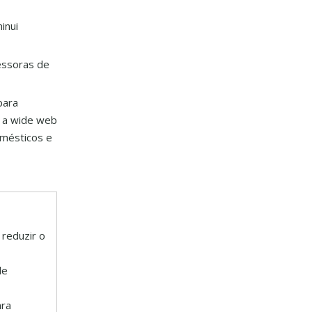
inui
essoras de
para
 a wide web
omésticos e
 reduzir o
de
ara