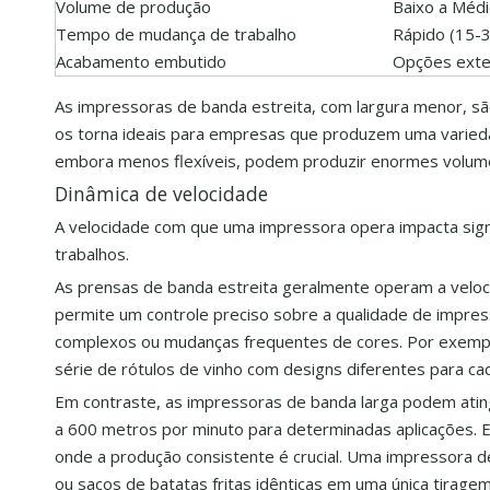
Volume de produção
Baixo a Méd
Tempo de mudança de trabalho
Rápido (15-3
Acabamento embutido
Opções ext
As impressoras de banda estreita, com largura menor, sã
os torna ideais para empresas que produzem uma varied
embora menos flexíveis, podem produzir enormes volumes
Dinâmica de velocidade
A velocidade com que uma impressora opera impacta signi
trabalhos.
As prensas de banda estreita geralmente operam a velo
permite um controle preciso sobre a qualidade de impres
complexos ou mudanças frequentes de cores. Por exempl
série de rótulos de vinho com designs diferentes para cad
Em contraste, as impressoras de banda larga podem atin
a 600 metros por minuto para determinadas aplicações. 
onde a produção consistente é crucial. Uma impressora de
ou sacos de batatas fritas idênticas em uma única tiragem