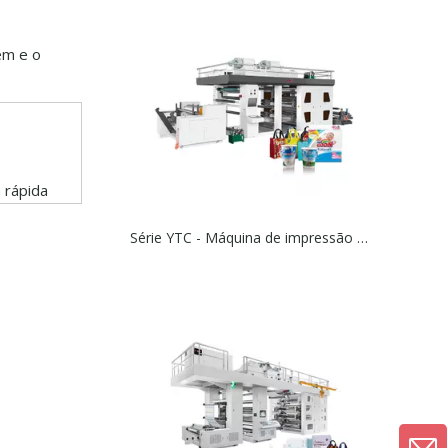
em e o
 rápida
Série YTC - Máquina de impressão flexográfica do tipo CI