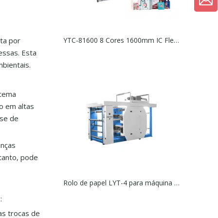
ta por
YTC-81600 8 Cores 1600mm IC FlexO Máquina de impressão
essas. Esta
bientais.
stema
o em altas
ase de
anças
tanto, pode
Rolo de papel LYT-4 para máquina de impressão em rolo
:
as trocas de