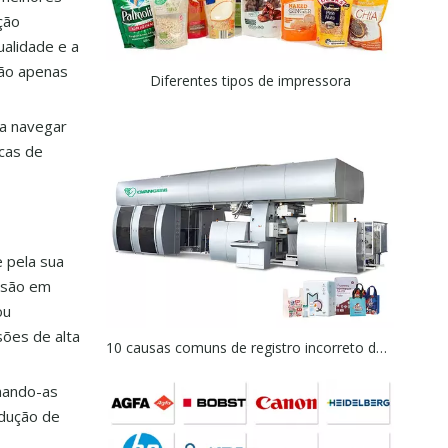
ção
ualidade e a
não apenas
Diferentes tipos de impressora
 a navegar
cas de
 pela sua
essão em
ou
sões de alta
10 causas comuns de registro incorreto de impressão em impressão flexográfica
nando-as
odução de