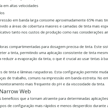
da em altas velocidades
dos
mpressão em banda larga consome aproximadamente 65% mais tin
ido a áreas de cobertura maiores e camadas de tinta mais esp
ficativo tanto nos custos de produção como nas considerações am
oras compartimentadas para dosagem precisa de tinta. Este si
er a tinta, permitindo uma aplicação consistente de tinta mesm
duzir a evaporação da tinta, o que é crucial ao usar tintas à b
 de tinta e lâminas raspadoras. Esta configuração permite mud
ças de trabalho, comuns na impressão em banda estreita. No en
 monitoramento mais frequente do pH e da viscosidade da tinta.
a Narrow Web
s benefícios que a tornam atraente para determinadas aplicações
pos de configuração mais rápidos e menos desperdício durante 