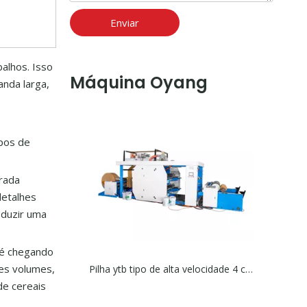
Enviar
alhos. Isso
Máquina Oyang
nda larga,
ipos de
rada
detalhes
oduzir uma
té chegando
es volumes,
Pilha ytb tipo de alta velocidade 4 cores rolo de papel para rolar a máquina de impressão flexográfica
de cereais