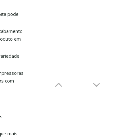
eita pode
acabamento
produto em
variedade
impressoras
dos com
as
 que mais