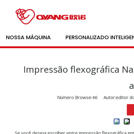
Lar
/
Notícias
NOSSA MÁQUINA
PERSONALIZADO INTELIGE
Impressão flexográfica N
a
Número Browse:
46
Autor:editor do
Se você deseja escolher entre impressão flexográfica em 