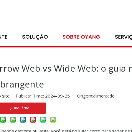
/
blog
/
Impressão flexográfica Narrow Web vs Wide Web: o guia 
NTE
SOLUÇÃO
SOBRE OYANG
SERVI
arrow Web vs Wide Web: o guia 
brangente
 site Publicar Time: 2024-09-25 Origem:
alimentado
Inquérito
banda estreita ou larga, você está no lugar certo para saber os